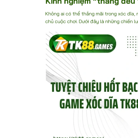
Kinh nghiệm “thắng đều 
Không ai có thể thắng mãi trong xóc dĩa,
chủ cuộc chơi. Dưới đây là những chiến l