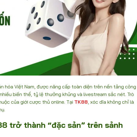
ăn hóa Việt Nam, được nâng cấp toàn diện trên nền tảng công
iều biến thể, tỷ lệ thưởng khủng và livestream sắc nét. Trò
uộc của giới cược thủ online. Tại
TK88
, xóc dĩa không chỉ là
hụ.
K88 trở thành “đặc sản” trên sảnh