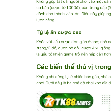
Không gộp tất cả người chơi vào một sản
cơ bản (cược từ 1.000đ), bàn trung cấp (1
dành cho thành viên lớn. Điều này giúp n
lược riêng.
Tỷ lệ ăn cược cao
Khác với kiểu cược đơn giản ở chợ, nhà c
trắng/3 đỏ, cược bộ đôi, cược 4 xu giống 
là yếu tố khiến game trở nên hấp dẫn hơn
Các biến thể thú vị tron
Không chỉ dừng lại ở phiên bản gốc, nhà c
chơi. Dưới đây là ba chế độ chơi xóc dĩa 