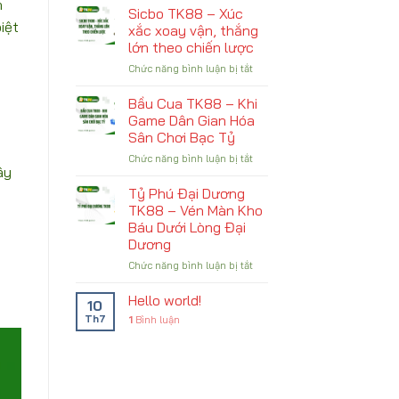
n
Dĩa
Cao
Sicbo TK88 – Xúc
TK88
iệt
Võ
xắc xoay vận, thắng
Cực
Đài
lớn theo chiến lược
Cuốn
Lông
Chức năng bình luận bị tắt
ở
–
Vũ
Sicbo
Thưởng
Cho
TK88
Lớn
Bầu Cua TK88 – Khi
Kê
–
Không
Thủ
Game Dân Gian Hóa
Xúc
Giới
Sân Chơi Bạc Tỷ
xắc
Hạn
3
Chức năng bình luận bị tắt
ở
xoay
ây
Bầu
vận,
Cua
thắng
Tỷ Phú Đại Dương
TK88
lớn
TK88 – Vén Màn Kho
–
theo
Báu Dưới Lòng Đại
Khi
chiến
Dương
Game
lược
Dân
Chức năng bình luận bị tắt
ở
Gian
Tỷ
Hóa
Phú
Hello world!
10
Sân
Đại
Th7
1
Bình luận
Chơi
Dương
Bạc
TK88
Tỷ
–
Vén
Màn