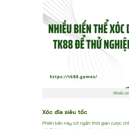
Nhiều bi
Xóc dĩa siêu tốc
Phiên bản này rút ngắn thời gian cược ch