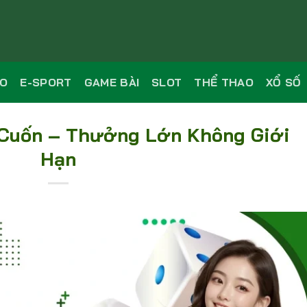
NO
E-SPORT
GAME BÀI
SLOT
THỂ THAO
XỔ SỐ
 Cuốn – Thưởng Lớn Không Giới
Hạn