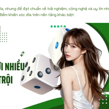
a, nhưng để đạt chuẩn về trải nghiệm, công nghệ và uy tín n
iểm khiến xóc dĩa trên nền tảng khác biệt: