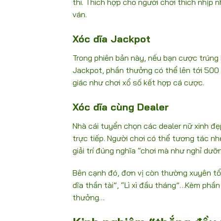
thì. Thích hợp cho người chơi thích nhịp 
ván.
Xóc dĩa Jackpot
Trong phiên bản này, nếu bạn cược trúng b
Jackpot, phần thưởng có thể lên tới 500 
giác như chơi xổ số kết hợp cá cược.
Xóc dĩa cùng Dealer
Nhà cái tuyển chọn các dealer nữ xinh đẹ
trực tiếp. Người chơi có thể tương tác nh
giải trí đúng nghĩa “chơi mà như nghỉ dưỡ
Bên cạnh đó, đơn vị còn thường xuyên tổ 
dĩa thần tài”, “Lì xì đầu tháng”…Kèm phần
thưởng…