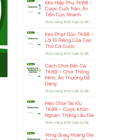
Châu
Đúng,
Kèo Hiệp Phụ TK88 –
Á
Nhận
Cược Cuối Trận, Ăn
TK88
Thưởng
Tiền Cực Nhanh
–
Khủng
Chức năng bình luận bị tắt
ở
Cửa
Kèo
Cược
Hiệp
Cân
Kèo Phạt Góc TK88 –
Phụ
Não
Lối Đi Riêng Của Cao
TK88
Cho
Thủ Cá Cược
–
Dân
Chức năng bình luận bị tắt
ở
Cược
Cá
Kèo
Cuối
Độ
Phạt
Trận,
Cách Chơi Bắn Cá
Góc
Ăn
TK88 – Chơi Thông
TK88
Tiền
Minh, Ăn Thưởng Dễ
–
Cực
Dàng
Lối
Nhanh
Đi
Chức năng bình luận bị tắt
ở
Riêng
Cách
Của
Chơi
Mẹo Chơi Tài Xỉu
Cao
Bắn
TK88 – Cược Khôn
Thủ
Cá
Ngoan, Thắng Lâu Dài
Cá
TK88
Chức năng bình luận bị tắt
Cược
ở
–
Mẹo
Chơi
Chơi
Thông
Vòng Quay Hoàng Gia
Tài
Minh,