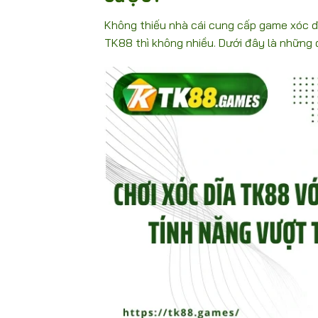
Không thiếu nhà cái cung cấp game xóc dĩ
TK88 thì không nhiều. Dưới đây là những đ