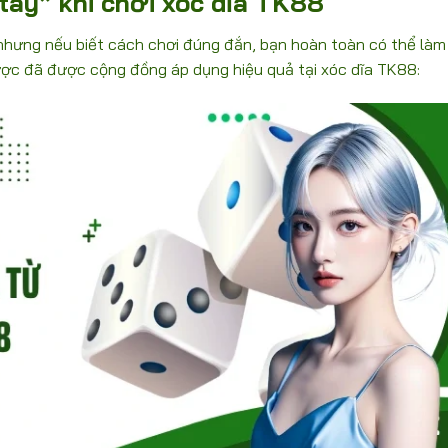
tay” khi chơi xóc dĩa TK88
 nhưng nếu biết cách chơi đúng đắn, bạn hoàn toàn có thể làm
ược đã được cộng đồng áp dụng hiệu quả tại xóc dĩa TK88: