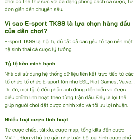
chơi có thể thử sức với đa dạng phong cách cá cược, từ
đơn giản đến chuyên sâu.
Vì sao E-sport TK88 là lựa chọn hàng đầu
của dân chơi?
E-sport TK88 lại hội tụ đủ tất cả các yếu tố tạo nên một
hệ sinh thái cá cược lý tưởng:
Tỷ lệ kèo minh bạch
Nhà cái sử dụng hệ thống dữ liệu liên kết trực tiếp từ các
tổ chức tổ chức E-sport lớn như ESL, Riot Games, Valve…
Do đó, mọi tỷ lệ đều phản ánh đúng diễn biến và được
điều chỉnh linh hoạt theo từng trận đấu. Đây là lợi thế
giúp người chơi đặt cược chính xác và tối ưu lợi nhuận.
Nhiều loại cược linh hoạt
Từ cược chấp, tài xỉu, cược map, tổng kills đến cược
MVP,… Đơn vị hỗ trợ gần như toàn bộ loại hình cược phổ