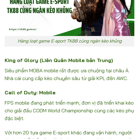
Hàng loạt game E-sport TK88 cùng ngàn kèo khủng
King of Glory (Liên Quân Mobile bản Trung)
Siêu phẩm MOBA mobile rất được ưa chuộng tại châu Á.
Nhà cái cung cấp kèo chuyên sâu từ giải KPL đến AWC.
Call of Duty: Mobile
FPS mobile đang phát triển mạnh, đơn vị đã triển khai kèo
cho giải đấu CODM World Championship cùng các kèo phụ
đặc biệt.
Với hơn 20 tựa game E-sport khác đang vận hành, người