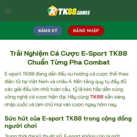
Bỏ
qua
nội
dung
ĐĂNG KÝ
ĐĂNG NHẬP
Trải Nghiệm Cá Cược E-Sport TK88
Chuẩn Từng Pha Combat
E-sport TK88 đang dẫn đầu xu hướng cá cược thể thao
điện tử tại Việt Nam và châu Á. Nền tảng quy tụ đầy đủ
các giải đấu lớn nhỏ toàn cầu, tỷ lệ kèo hấp dẫn cùng
công nghệ cá cược hiện đại. Hãy cùng
TK88
sẵn sàng
nhập cuộc và làm chủ mọi ván cược ngay hôm nay.
Sức hút của E-sport TK88 trong cộng đồng
người chơi
Trong thời đại kỹ thuật số, E-sport không còn là một