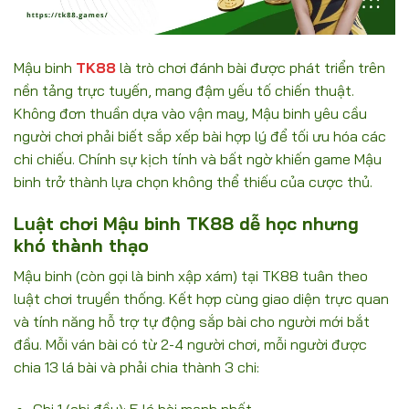
Mậu binh
TK88
là trò chơi đánh bài được phát triển trên
nền tảng trực tuyến, mang đậm yếu tố chiến thuật.
Không đơn thuần dựa vào vận may, Mậu binh yêu cầu
người chơi phải biết sắp xếp bài hợp lý để tối ưu hóa các
chi chiếu. Chính sự kịch tính và bất ngờ khiến game Mậu
binh trở thành lựa chọn không thể thiếu của cược thủ.
Luật chơi Mậu binh TK88 dễ học nhưng
khó thành thạo
Mậu binh (còn gọi là binh xập xám) tại TK88 tuân theo
luật chơi truyền thống. Kết hợp cùng giao diện trực quan
và tính năng hỗ trợ tự động sắp bài cho người mới bắt
đầu. Mỗi ván bài có từ 2-4 người chơi, mỗi người được
chia 13 lá bài và phải chia thành 3 chi: