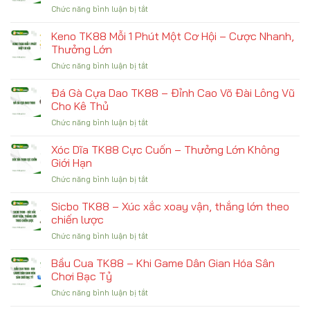
Thưởng
Chức năng bình luận bị tắt
ở
–
Cực
Chơi
Kèo
Khủng
Baccarat
Keno TK88 Mỗi 1 Phút Một Cơ Hội – Cược Nhanh,
Chuẩn
TK88,
Từng
Thưởng Lớn
Săn
Giây,
Chức năng bình luận bị tắt
ở
Thưởng
Cược
Keno
Cực
Là
TK88
Đá Gà Cựa Dao TK88 – Đỉnh Cao Võ Đài Lông Vũ
Đã
Thắng
Mỗi
Cùng
Cho Kê Thủ
1
Dealer
Chức năng bình luận bị tắt
ở
Phút
Thật
Đá
Một
Gà
Xóc Dĩa TK88 Cực Cuốn – Thưởng Lớn Không
Cơ
Cựa
Hội
Giới Hạn
Dao
–
Chức năng bình luận bị tắt
ở
TK88
Cược
Xóc
–
Nhanh,
Dĩa
Sicbo TK88 – Xúc xắc xoay vận, thắng lớn theo
Đỉnh
Thưởng
TK88
Cao
chiến lược
Lớn
Cực
Võ
Chức năng bình luận bị tắt
ở
Cuốn
Đài
Sicbo
–
Lông
TK88
Bầu Cua TK88 – Khi Game Dân Gian Hóa Sân
Thưởng
Vũ
–
Lớn
Chơi Bạc Tỷ
Cho
Xúc
Không
Kê
Chức năng bình luận bị tắt
ở
xắc
Giới
Thủ
Bầu
xoay
Hạn