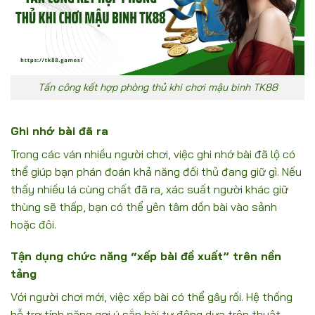
Tấn công kết hợp phòng thủ khi chơi mậu binh TK88
Ghi nhớ bài đã ra
Trong các ván nhiều người chơi, việc ghi nhớ bài đã lộ có
thể giúp bạn phán đoán khả năng đối thủ đang giữ gì. Nếu
thấy nhiều lá cùng chất đã ra, xác suất người khác giữ
thùng sẽ thấp, bạn có thể yên tâm dồn bài vào sảnh
hoặc đôi.
Tận dụng chức năng “xếp bài đề xuất” trên nền
tảng
Với người chơi mới, việc xếp bài có thể gây rối. Hệ thống
hỗ trợ tính năng gợi ý sắp bài tự động dựa trên thuật