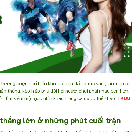
 hướng cược phổ biến khi các trận đấu bước vào giai đoạn că
n thống, kèo hiệp phụ đòi hỏi người chơi phải nhạy bén hơn,
ốn tìm kiếm một góc nhìn khác trong cá cược thể thao,
TK88
thắng lớn ở những phút cuối trận