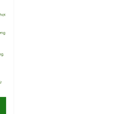
hơi
ởng
ng.
o
ừ