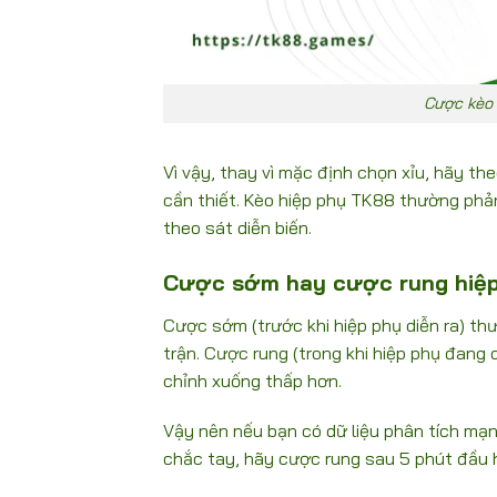
Cược kèo 
Vì vậy, thay vì mặc định chọn xỉu, hãy the
cần thiết. Kèo hiệp phụ TK88 thường phản
theo sát diễn biến.
Cược sớm hay cược rung hiệ
Cược sớm (trước khi hiệp phụ diễn ra) th
trận. Cược rung (trong khi hiệp phụ đang 
chỉnh xuống thấp hơn.
Vậy nên nếu bạn có dữ liệu phân tích mạ
chắc tay, hãy cược rung sau 5 phút đầu h