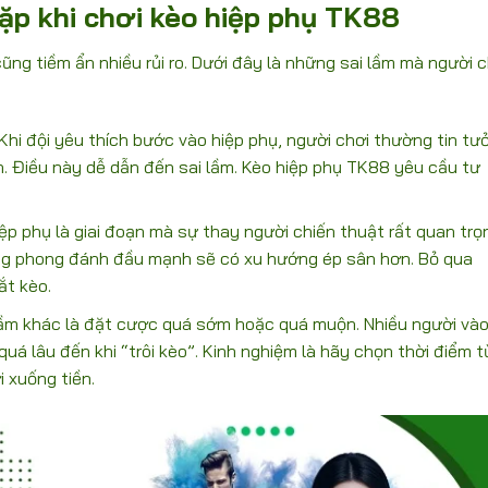
ặp khi chơi kèo hiệp phụ TK88
ng tiềm ẩn nhiều rủi ro. Dưới đây là những sai lầm mà người c
Khi đội yêu thích bước vào hiệp phụ, người chơi thường tin tư
. Điều này dễ dẫn đến sai lầm. Kèo hiệp phụ TK88 yêu cầu tư
ệp phụ là giai đoạn mà sự thay người chiến thuật rất quan trọ
ung phong đánh đầu mạnh sẽ có xu hướng ép sân hơn. Bỏ qua
ắt kèo.
 lầm khác là đặt cược quá sớm hoặc quá muộn. Nhiều người và
quá lâu đến khi “trôi kèo”. Kinh nghiệm là hãy chọn thời điểm t
 xuống tiền.