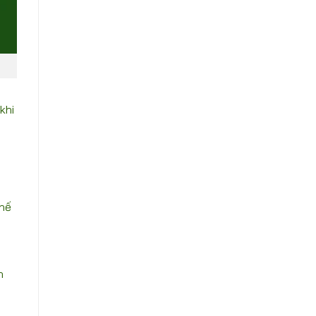
khi
thế
h