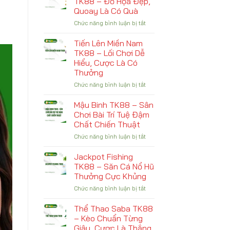
TK88 – Đồ Họa Đẹp,
Xỉu
Ăn
Quoay Là Có Quà
TK88
Thưởng
Chức năng bình luận bị tắt
ở
–
Dễ
Vòng
Cược
Dàng
Quay
Khôn
Tiến Lên Miền Nam
Hoàng
Ngoan,
TK88 – Lối Chơi Dễ
Gia
Thắng
Hiểu, Cược Là Có
TK88
Lâu
Thưởng
–
Dài
Đồ
Chức năng bình luận bị tắt
ở
Họa
Tiến
Đẹp,
Lên
Mậu Binh TK88 – Sân
Quoay
Miền
Chơi Bài Trí Tuệ Đậm
Là
Nam
Chất Chiến Thuật
Có
TK88
Chức năng bình luận bị tắt
Quà
ở
–
Mậu
Lối
Binh
Chơi
Jackpot Fishing
TK88
Dễ
TK88 – Săn Cá Nổ Hũ
–
Hiểu,
Thưởng Cực Khủng
Sân
Cược
Chức năng bình luận bị tắt
ở
Chơi
Là
Jackpot
Bài
Có
Fishing
Trí
Thể Thao Saba TK88
Thưởng
TK88
Tuệ
– Kèo Chuẩn Từng
–
Đậm
Giây, Cược Là Thắng