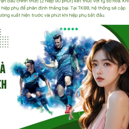
rận đấu chính thức (2 hiệp 90 phút) kết thúc với tỷ số hòa. Khi
ấu hiệp phụ để phân định thắng bại. Tại TK88, hệ thống sẽ cập
ường xuất hiện trước vài phút khi hiệp phụ bắt đầu.