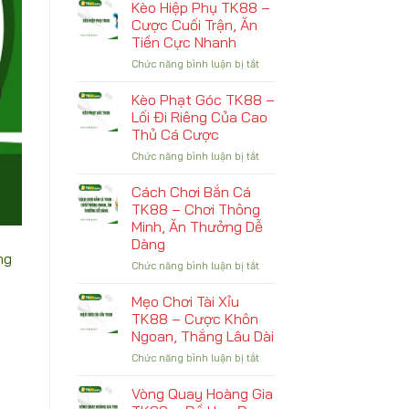
Châu
Đúng,
Kèo Hiệp Phụ TK88 –
Á
Nhận
Cược Cuối Trận, Ăn
TK88
Thưởng
Tiền Cực Nhanh
–
Khủng
Chức năng bình luận bị tắt
ở
Cửa
Kèo
Cược
Hiệp
Cân
Kèo Phạt Góc TK88 –
Phụ
Não
Lối Đi Riêng Của Cao
TK88
Cho
Thủ Cá Cược
–
Dân
Chức năng bình luận bị tắt
ở
Cược
Cá
Kèo
Cuối
Độ
Phạt
Trận,
Cách Chơi Bắn Cá
Góc
Ăn
TK88 – Chơi Thông
TK88
Tiền
Minh, Ăn Thưởng Dễ
–
Cực
Dàng
Lối
Nhanh
ng
Đi
Chức năng bình luận bị tắt
ở
Riêng
Cách
Của
Chơi
Mẹo Chơi Tài Xỉu
Cao
Bắn
TK88 – Cược Khôn
Thủ
Cá
Ngoan, Thắng Lâu Dài
Cá
TK88
Chức năng bình luận bị tắt
Cược
ở
–
Mẹo
Chơi
Chơi
Thông
Vòng Quay Hoàng Gia
Tài
Minh,