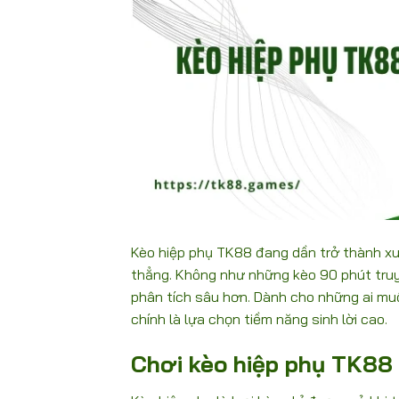
Kèo hiệp phụ TK88 đang dần trở thành xu
thẳng. Không như những kèo 90 phút truyề
phân tích sâu hơn. Dành cho những ai mu
chính là lựa chọn tiềm năng sinh lời cao.
Chơi kèo hiệp phụ TK88 