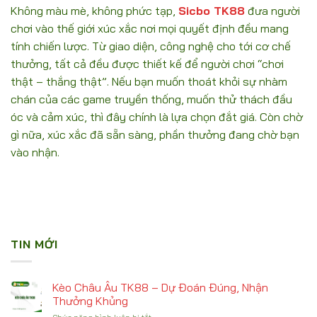
Không màu mè, không phức tạp,
Sicbo TK88
đưa người
chơi vào thế giới xúc xắc nơi mọi quyết định đều mang
tính chiến lược. Từ giao diện, công nghệ cho tới cơ chế
thưởng, tất cả đều được thiết kế để người chơi “chơi
thật – thắng thật”. Nếu bạn muốn thoát khỏi sự nhàm
chán của các game truyền thống, muốn thử thách đầu
óc và cảm xúc, thì đây chính là lựa chọn đắt giá. Còn chờ
gì nữa, xúc xắc đã sẵn sàng, phần thưởng đang chờ bạn
vào nhận.
TIN MỚI
Kèo Châu Âu TK88 – Dự Đoán Đúng, Nhận
Thưởng Khủng