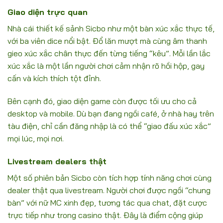
Giao diện trực quan
Nhà cái thiết kế sảnh Sicbo như một bàn xúc xắc thực tế,
với ba viên dice nổi bật. Đổ lăn mượt mà cùng âm thanh
gieo xúc xắc chân thực đến từng tiếng “kêu”. Mỗi lần lắc
xúc xắc là một lần người chơi cảm nhận rõ hồi hộp, gay
cấn và kích thích tột đỉnh.
Bên cạnh đó, giao diện game còn được tối ưu cho cả
desktop và mobile. Dù bạn đang ngồi café, ở nhà hay trên
tàu điện, chỉ cần đăng nhập là có thể “giao đấu xúc xắc”
mọi lúc, mọi nơi.
Livestream dealers thật
Một số phiên bản Sicbo còn tích hợp tính năng chơi cùng
dealer thật qua livestream. Người chơi được ngồi “chung
bàn” với nữ MC xinh đẹp, tương tác qua chat, đặt cược
trực tiếp như trong casino thật. Đây là điểm cộng giúp