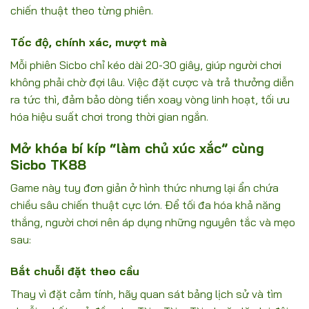
chiến thuật theo từng phiên.
Tốc độ, chính xác, mượt mà
Mỗi phiên Sicbo chỉ kéo dài 20-30 giây, giúp người chơi
không phải chờ đợi lâu. Việc đặt cược và trả thưởng diễn
ra tức thì, đảm bảo dòng tiền xoay vòng linh hoạt, tối ưu
hóa hiệu suất chơi trong thời gian ngắn.
Mở khóa bí kíp “làm chủ xúc xắc” cùng
Sicbo TK88
Game này tuy đơn giản ở hình thức nhưng lại ẩn chứa
chiều sâu chiến thuật cực lớn. Để tối đa hóa khả năng
thắng, người chơi nên áp dụng những nguyên tắc và mẹo
sau:
Bắt chuỗi đặt theo cầu
Thay vì đặt cảm tính, hãy quan sát bảng lịch sử và tìm