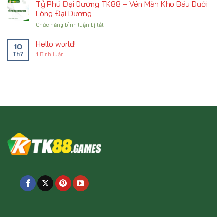
Cua
Tỷ Phú Đại Dương TK88 – Vén Màn Kho Báu Dưới
vận,
TK88
thắng
Lòng Đại Dương
–
lớn
Chức năng bình luận bị tắt
ở
Khi
theo
Tỷ
Game
chiến
Phú
Hello world!
Dân
lược
10
Đại
Gian
Th7
1
Bình luận
Dương
Hóa
TK88
Sân
–
Chơi
Vén
Bạc
Màn
Tỷ
Kho
Báu
Dưới
Lòng
Đại
Dương