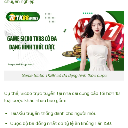
chuyên nghiệp.
Game Sicbo TK88 có đa dạng hình thức cược
Cụ thể, Sicbo trực tuyến tại nhà cái cung cấp tới hơn 10
loại cược khác nhau bao gồm:
Tài/Xỉu truyền thống dành cho người mới.
Cược bộ ba đồng nhất có tỷ lệ ăn khủng 1 ăn 150.