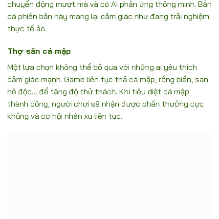
chuyển động mượt mà và có AI phản ứng thông minh. Bắn
cá phiên bản này mang lại cảm giác như đang trải nghiệm
thực tế ảo.
Thợ săn cá mập
Một lựa chọn không thể bỏ qua với những ai yêu thích
cảm giác mạnh. Game liên tục thả cá mập, rồng biển, san
hô độc… để tăng độ thử thách. Khi tiêu diệt cá mập
thành công, người chơi sẽ nhận được phần thưởng cực
khủng và cơ hội nhân xu liên tục.