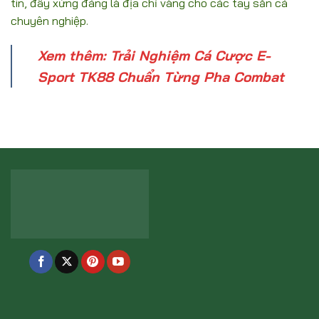
tín, đây xứng đáng là địa chỉ vàng cho các tay săn cá
chuyên nghiệp.
Xem thêm: Trải Nghiệm Cá Cược E-
Sport TK88 Chuẩn Từng Pha Combat