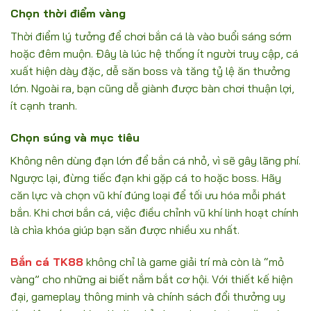
Chọn thời điểm vàng
Thời điểm lý tưởng để chơi bắn cá là vào buổi sáng sớm
hoặc đêm muộn. Đây là lúc hệ thống ít người truy cập, cá
xuất hiện dày đặc, dễ săn boss và tăng tỷ lệ ăn thưởng
lớn. Ngoài ra, bạn cũng dễ giành được bàn chơi thuận lợi,
ít cạnh tranh.
Chọn súng và mục tiêu
Không nên dùng đạn lớn để bắn cá nhỏ, vì sẽ gây lãng phí.
Ngược lại, đừng tiếc đạn khi gặp cá to hoặc boss. Hãy
căn lực và chọn vũ khí đúng loại để tối ưu hóa mỗi phát
bắn. Khi chơi bắn cá, việc điều chỉnh vũ khí linh hoạt chính
là chìa khóa giúp bạn săn được nhiều xu nhất.
Bắn cá TK88
không chỉ là game giải trí mà còn là “mỏ
vàng” cho những ai biết nắm bắt cơ hội. Với thiết kế hiện
đại, gameplay thông minh và chính sách đổi thưởng uy