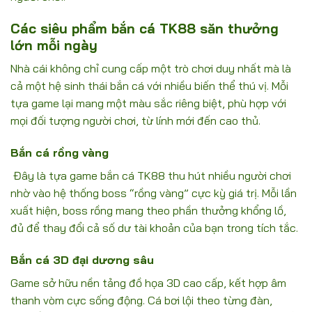
Các siêu phẩm bắn cá TK88 săn thưởng
lớn mỗi ngày
Nhà cái không chỉ cung cấp một trò chơi duy nhất mà là
cả một hệ sinh thái bắn cá với nhiều biến thể thú vị. Mỗi
tựa game lại mang một màu sắc riêng biệt, phù hợp với
mọi đối tượng người chơi, từ lính mới đến cao thủ.
Bắn cá rồng vàng
Đây là tựa game bắn cá TK88 thu hút nhiều người chơi
nhờ vào hệ thống boss “rồng vàng” cực kỳ giá trị. Mỗi lần
xuất hiện, boss rồng mang theo phần thưởng khổng lồ,
đủ để thay đổi cả số dư tài khoản của bạn trong tích tắc.
Bắn cá 3D đại dương sâu
Game sở hữu nền tảng đồ họa 3D cao cấp, kết hợp âm
thanh vòm cực sống động. Cá bơi lội theo từng đàn,